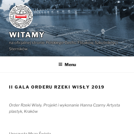
Przejdź
do
treści
WITAMY
na oficjalnej stronie Polskiego Cechu Flisaków, Szkutników i
Sterników
Menu
II GALA ORDERU RZEKI WISŁY 2019
Order Rzeki Wisły. Projekt i wykonanie Hanna Czarny Artysta
plastyk, Kraków
Uroczysta Msza Święta