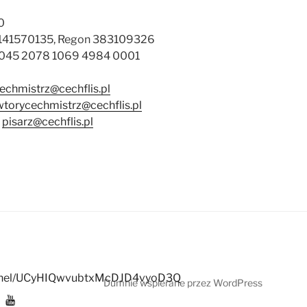
0
9141570135, Regon 383109326
 1045 2078 1069 4984 0001
echmistrz@cechflis.pl
wtorycechmistrz@cechflis.pl
–
pisarz@cechflis.pl
annel/UCyHIQwvubtxMcDJD4vyoD3Q
Dumnie wspierane przez WordPress