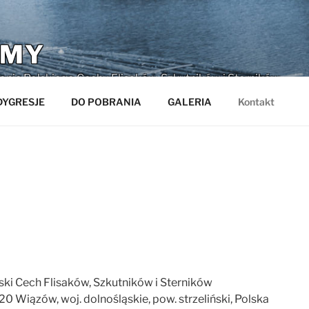
AMY
tronie Polskiego Cechu Flisaków, Szkutników i Sterników
DYGRESJE
DO POBRANIA
GALERIA
Kontakt
ski Cech Flisaków, Szkutników i Sterników
20 Wiązów, woj. dolnośląskie, pow. strzeliński, Polska